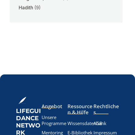
Hadith
(9)
Angebot
Ressource
Rechtliche
LIFEGUI
n & Hilfe
s
Unsere
DANCE
Programme
Wissensdatenbank
AGB
NETWO
RK
Mentoring
E-Bibliothek
Impressum