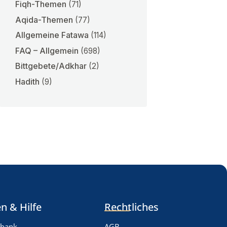
Fiqh-Themen
(71)
Aqida-Themen
(77)
Allgemeine Fatawa
(114)
FAQ – Allgemein
(698)
Bittgebete/Adkhar
(2)
Hadith
(9)
n & Hilfe
Rechtliches
nbank
AGB