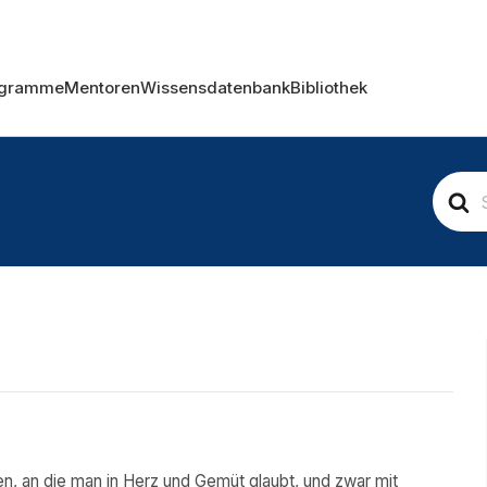
ogramme
Mentoren
Wissensdatenbank
Bibliothek
S
e
a
r
c
h
F
o
r
en, an die man in Herz und Gemüt glaubt, und zwar mit