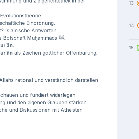
timmung und Zielgerichtetheit in der
13
Evolutionstheorie.
schaftliche Einordnung.
14
lt? Islamische Antworten.
: Das Leben und die Botschaft Muḥammads ﷺ.
urʾān
.
15
urʾān
als Zeichen göttlicher Offenbarung.
llahs rational und verständlich darstellen
schauen und fundiert widerlegen.
ung und den eigenen Glauben stärken.
che und Diskussionen mit Atheisten