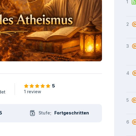
1
2
3
4
5
1 review
det
5
5
Stufe
:
Fortgeschritten
6