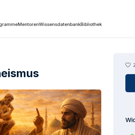
ogramme
Mentoren
Wissensdatenbank
Bibliothek
heismus
Wid