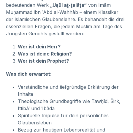
bedeutenden Werk
„Uṣūl aṯ-ṯalāṯa“
von Imām
Muḥammad ibn ʿAbd al-Wahhāb – einem Klassiker
der islamischen Glaubenslehre. Es behandelt die drei
essenziellen Fragen, die jedem Muslim am Tage des
Jüngsten Gerichts gestellt werden:
Wer ist dein Herr?
Was ist deine Religion?
Wer ist dein Prophet?
Was dich erwartet:
Verständliche und tiefgründige Erklärung der
Inhalte
Theologische Grundbegriffe wie Tawḥīd, Širk,
Ittibāʿ und ʿIbāda
Spirituelle Impulse für dein persönliches
Glaubensleben
Bezug zur heutigen Lebensrealität und