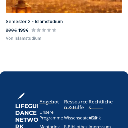
Semester 2 - Islamstudium
299€
199€
Von Islamstudium
Angebot
Ressource
Rechtliche
LIFEGUI
n & Hilfe
s
Unsere
DANCE
Programme
Wissensdatenbank
AGB
NETWO
RK
Mentoring
E-Bibliothek
Impressum