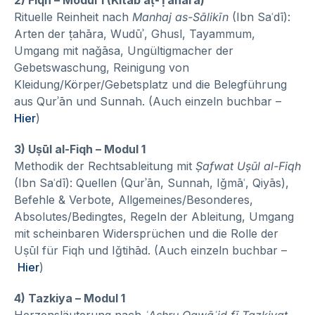
2) Fiqh – Modul 1 (Kitāb aṭ-Ṭahāra)
Rituelle Reinheit nach
Manhaj as-Sālikīn
(Ibn Saʿdī):
Arten der ṭahāra, Wudūʾ, Ghusl, Tayammum,
Umgang mit naǧāsa, Ungültigmacher der
Gebetswaschung, Reinigung von
Kleidung/Körper/Gebetsplatz und die Belegführung
aus Qurʾān und Sunnah. (Auch einzeln buchbar –
Hier
)
3) Uṣūl al-Fiqh – Modul 1
Methodik der Rechtsableitung mit
Ṣafwat Uṣūl al-Fiqh
(Ibn Saʿdī): Quellen (Qurʾān, Sunnah, Iǧmāʿ, Qiyās),
Befehle & Verbote, Allgemeines/Besonderes,
Absolutes/Bedingtes, Regeln der Ableitung, Umgang
mit scheinbaren Widersprüchen und die Rolle der
Uṣūl für Fiqh und Iǧtihād. (Auch einzeln buchbar –
Hier
)
4) Tazkiya – Modul 1