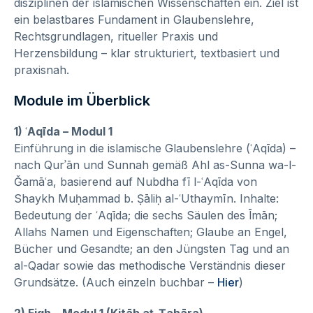
disziplinen der islamischen Wissenschaften ein. Ziel ist
ein belastbares Fundament in Glaubenslehre,
Rechtsgrundlagen, ritueller Praxis und
Herzensbildung – klar strukturiert, textbasiert und
praxisnah.
Module im Überblick
1) ʿAqīda – Modul 1
Einführung in die islamische Glaubenslehre (ʿAqīda) –
nach Qurʾān und Sunnah gemäß Ahl as-Sunna wa-l-
Ǧamāʿa, basierend auf Nubdha fī l-ʿAqīda von
Shaykh Muḥammad b. Ṣāliḥ al-ʿUthaymīn. Inhalte:
Bedeutung der ʿAqīda; die sechs Säulen des Īmān;
Allahs Namen und Eigenschaften; Glaube an Engel,
Bücher und Gesandte; an den Jüngsten Tag und an
al-Qadar sowie das methodische Verständnis dieser
Grundsätze. (Auch einzeln buchbar –
Hier
)