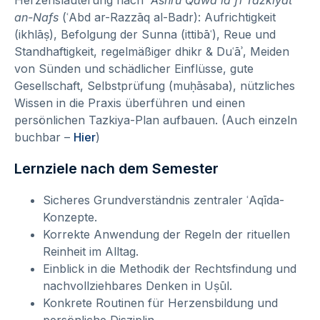
Herzensläuterung nach
ʿAshru Qawāʿid fī Tazkiyat
an-Nafs
(ʿAbd ar-Razzāq al-Badr): Aufrichtigkeit
(ikhlāṣ), Befolgung der Sunna (ittibāʿ), Reue und
Standhaftigkeit, regelmäßiger dhikr & Duʿāʾ, Meiden
von Sünden und schädlicher Einflüsse, gute
Gesellschaft, Selbstprüfung (muḥāsaba), nützliches
Wissen in die Praxis überführen und einen
persönlichen Tazkiya-Plan aufbauen. (Auch einzeln
buchbar –
Hier
)
Lernziele nach dem Semester
Sicheres Grundverständnis zentraler ʿAqīda-
Konzepte.
Korrekte Anwendung der Regeln der rituellen
Reinheit im Alltag.
Einblick in die Methodik der Rechtsfindung und
nachvollziehbares Denken in Uṣūl.
Konkrete Routinen für Herzensbildung und