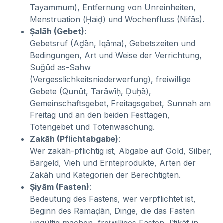
Tayammum), Entfernung von Unreinheiten,
Menstruation (Ḥaiḍ) und Wochenfluss (Nifās).
Ṣalāh (Gebet)
:
Gebetsruf (Aḏān, Iqāma), Gebetszeiten und
Bedingungen, Art und Weise der Verrichtung,
Suǧūd as-Sahw
(Vergesslichkeitsniederwerfung), freiwillige
Gebete (Qunūt, Tarāwīḥ, Ḍuḥā),
Gemeinschaftsgebet, Freitagsgebet, Sunnah am
Freitag und an den beiden Festtagen,
Totengebet und Totenwaschung.
Zakāh (Pflichtabgabe)
:
Wer zakāh-pflichtig ist, Abgabe auf Gold, Silber,
Bargeld, Vieh und Ernteprodukte, Arten der
Zakāh und Kategorien der Berechtigten.
Ṣiyām (Fasten)
:
Bedeutung des Fastens, wer verpflichtet ist,
Beginn des Ramaḍān, Dinge, die das Fasten
ungültig machen, freiwilliges Fasten, Iʿtikāf in