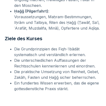
den Moscheen.
Ḥaǧǧ (Pilgerfahrt)
:
Voraussetzungen, Maḥram-Bestimmungen,
Iḥrām und Talbiya, Riten des Ḥaǧǧ (Ṭawāf, Saʿī,
ʿArafāt, Muzdalifa, Minā), Opfertiere und Aqīqa.
Ziele des Kurses
Die Grundprinzipien des Fiqh-ʿIbādāt
systematisch und verständlich erlernen.
Die unterschiedlichen Auffassungen der
Rechtsschulen kennenlernen und einordnen.
Die praktische Umsetzung von Reinheit, Gebet,
Zakāh, Fasten und Ḥaǧǧ sicher beherrschen.
Ein fundiertes Wissen erwerben, das die eigene
gottesdienstliche Praxis stärkt.