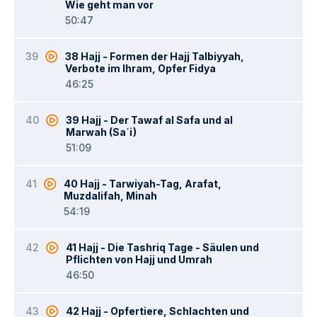
Wie geht man vor
50:47
39
38 Hajj - Formen der Hajj Talbiyyah,
Verbote im Ihram, Opfer Fidya
46:25
40
39 Hajj - Der Tawaf al Safa und al
Marwah (Sa´i)
51:09
41
40 Hajj - Tarwiyah-Tag, Arafat,
Muzdalifah, Minah
54:19
42
41 Hajj - Die Tashriq Tage - Säulen und
Pflichten von Hajj und Umrah
46:50
43
42 Hajj - Opfertiere, Schlachten und