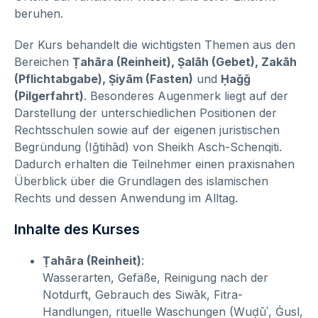
beruhen.
Der Kurs behandelt die wichtigsten Themen aus den
Bereichen
Ṭahāra (Reinheit), Ṣalāh (Gebet), Zakāh
(Pflichtabgabe), Ṣiyām (Fasten)
und
Ḥaǧǧ
(Pilgerfahrt)
. Besonderes Augenmerk liegt auf der
Darstellung der unterschiedlichen Positionen der
Rechtsschulen sowie auf der eigenen juristischen
Begründung (Iǧtihād) von Sheikh Asch-Schenqiti.
Dadurch erhalten die Teilnehmer einen praxisnahen
Überblick über die Grundlagen des islamischen
Rechts und dessen Anwendung im Alltag.
Inhalte des Kurses
Ṭahāra (Reinheit)
:
Wasserarten, Gefäße, Reinigung nach der
Notdurft, Gebrauch des Siwāk, Fitra-
Handlungen, rituelle Waschungen (Wuḍūʾ, Ġusl,